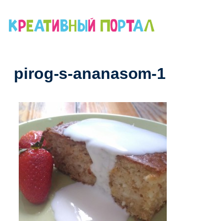
Перейти
к
содержимому
pirog-s-ananasom-1