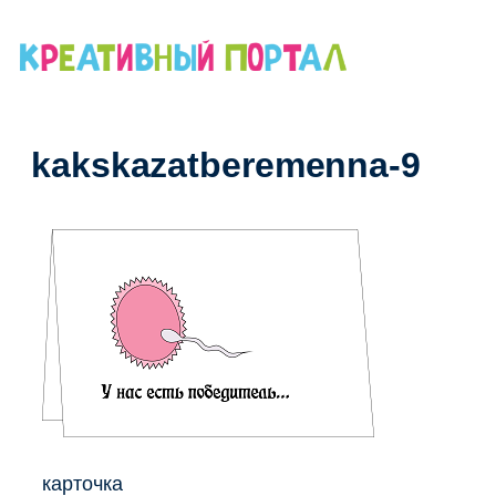
Перейти
к
содержимому
kakskazatberemenna-9
карточка