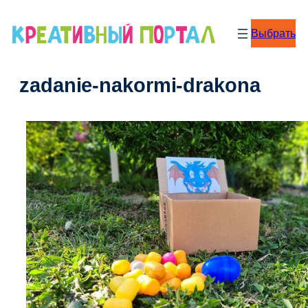
Перейти
к
Выбрать
содержимому
zadanie-nakormi-drakona