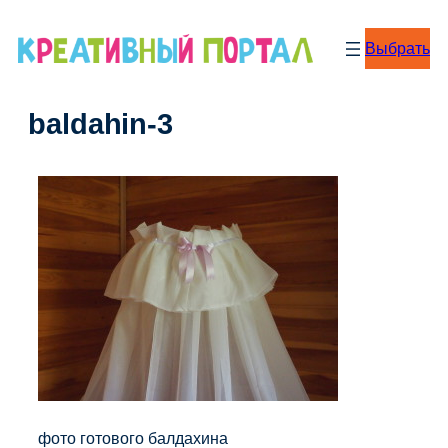
Перейти
к
Выбрать
содержимому
baldahin-3
фото готового балдахина