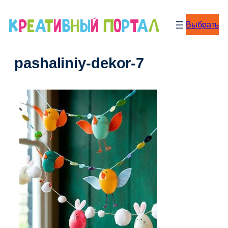
Перейти
к
Выбрать
содержимому
pashaliniy-dekor-7