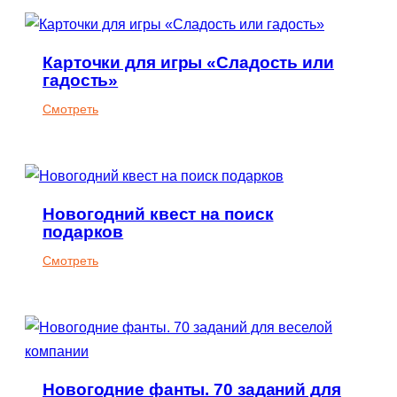
и
конкурсы.
Карточки для игры «Сладость или
40
гадость»
вариантов
для
:
Смотреть
веселой
Карточки
вечеринки
для
игры
«Сладость
Новогодний квест на поиск
или
подарков
гадость»
:
Смотреть
Новогодний
квест
на
поиск
подарков
Новогодние фанты. 70 заданий для