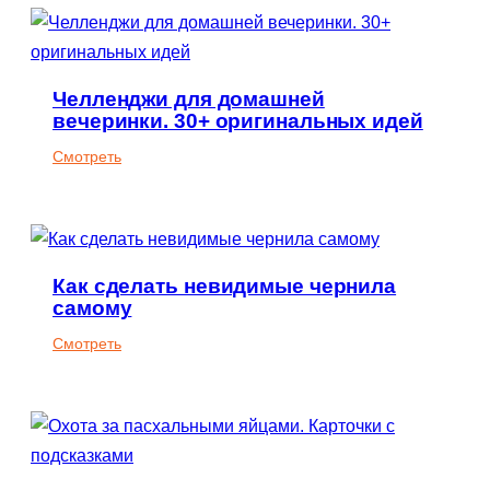
день
рождения
для
Челленджи для домашней
детей.
вечеринки. 30+ оригинальных идей
60+
вариантов
:
Смотреть
Челленджи
для
домашней
вечеринки.
Как сделать невидимые чернила
30+
самому
оригинальных
идей
:
Смотреть
Как
сделать
невидимые
чернила
самому