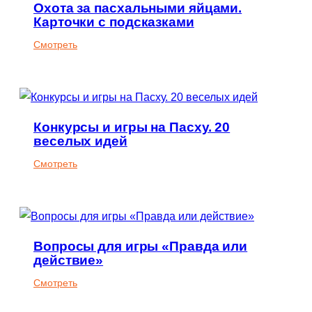
Охота за пасхальными яйцами.
Карточки с подсказками
:
Смотреть
Охота
за
пасхальными
яйцами.
Конкурсы и игры на Пасху. 20
Карточки
веселых идей
с
подсказками
:
Смотреть
Конкурсы
и
игры
на
Вопросы для игры «Правда или
Пасху.
действие»
20
веселых
:
Смотреть
идей
Вопросы