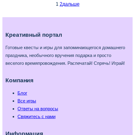
для
1
2
дальше
игры
«Правда
или
действие»
Креативный портал
Готовые квесты и игры для запоминающегося домашнего
праздника, необычного вручения подарка и просто
веселого времяпровождения. Распечатай! Спрячь! Играй!
Компания
Блог
Все игры
Ответы на вопросы
Свяжитесь с нами
Информация