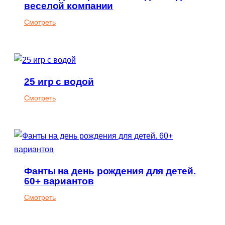
веселой компании
:
Смотреть
Новогодние
фанты.
70
заданий
25 игр с водой
для
веселой
:
Смотреть
компании
25
игр
с
водой
Фанты на день рождения для детей.
60+ вариантов
:
Смотреть
Фанты
на