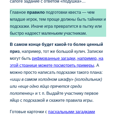
сапоге задание с ответом «подушка»…
Главное
правило
подготовки квеста — чем
младше игрок, тем проще должны быть тайники и
подсказки. Иначе игра превратится в пытку или
быстро надоест маленьким участникам.
В самом конце будет какой-то более ценный
приз
, например, тот же большой кулич. Записки
могут быть
рифмованные загадки, например, на
этой странице можете посмотреть примеры
. А
можно просто написать подсказки такого плана:
«ищи в самом холодном шкафу» (холодильник)
или «еще одно яйцо прячется среди
полотенец»
и т. п. Выдайте участнику первое
яйцо с подсказкой и скажите правила игры.
Готовые карточки с
пасхальными загадками