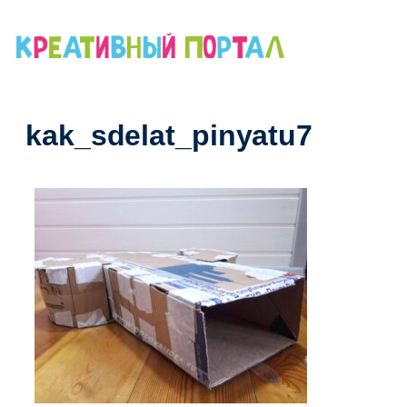
Перейти
к
содержимому
kak_sdelat_pinyatu7