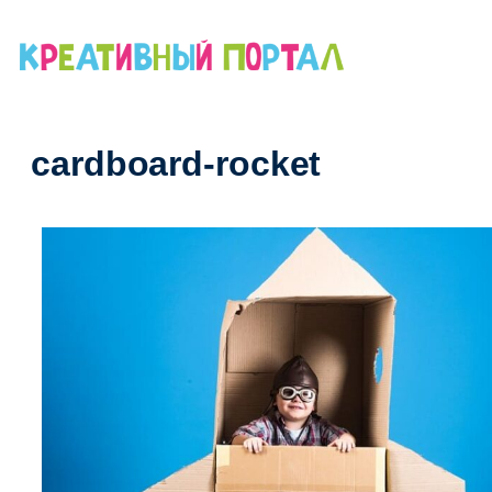
Перейти
к
содержимому
cardboard-rocket