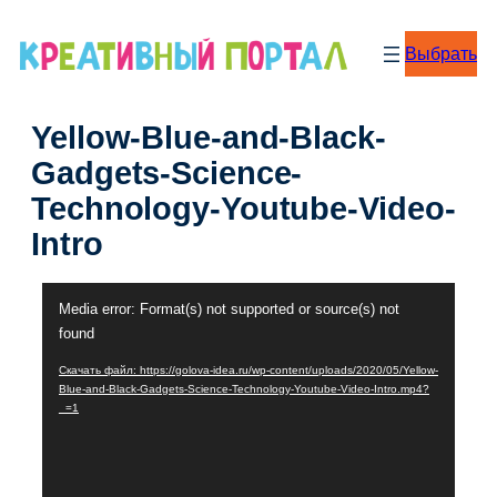
Перейти
к
Выбрать
содержимому
Yellow-Blue-and-Black-
Gadgets-Science-
Technology-Youtube-Video-
Intro
Видеоплеер
Media error: Format(s) not supported or source(s) not
found
Скачать файл: https://golova-idea.ru/wp-content/uploads/2020/05/Yellow-
Blue-and-Black-Gadgets-Science-Technology-Youtube-Video-Intro.mp4?
_=1