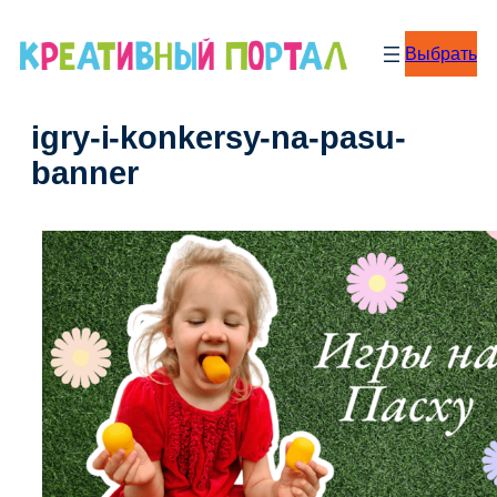
Перейти
к
Выбрать
содержимому
igry-i-konkersy-na-pasu-
banner