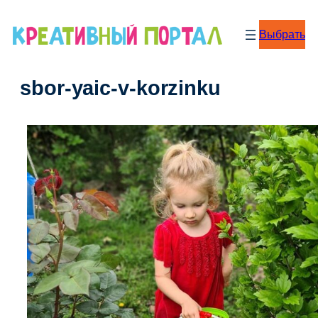
Перейти
к
Выбрать
содержимому
sbor-yaic-v-korzinku