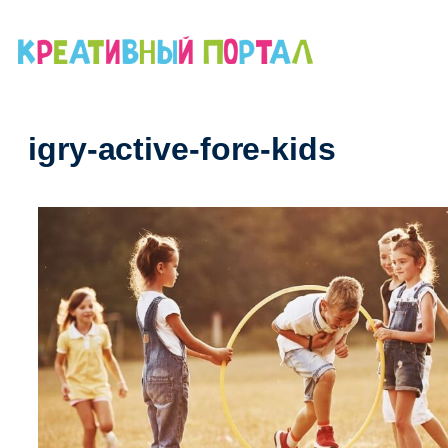
Перейти
к
содержимому
igry-active-fore-kids