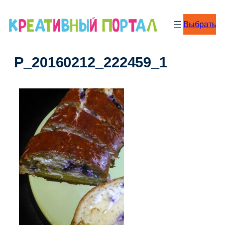
Перейти
к
Выбрать
содержимому
P_20160212_222459_1