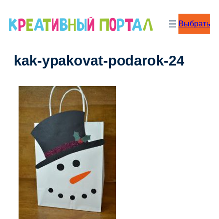
Перейти
к
Выбрать
содержимому
kak-ypakovat-podarok-24