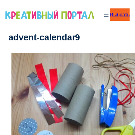
Перейти
к
Выбрать
содержимому
advent-calendar9