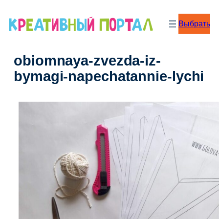
Перейти
к
Выбрать
содержимому
obiomnaya-zvezda-iz-
bymagi-napechatannie-lychi