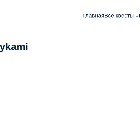
Главная
Все квесты
rykami