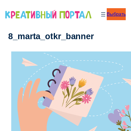
Перейти
к
Выбрать
содержимому
8_marta_otkr_banner