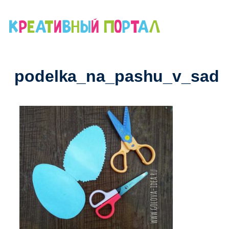
Перейти
к
содержимому
podelka_na_pashu_v_sad