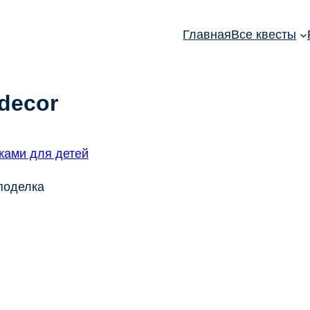
Главная
Все квесты
-decor
 поделка