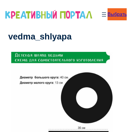
Перейти
к
Выбрать
содержимому
vedma_shlyapa