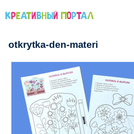
Перейти
к
содержимому
otkrytka-den-materi