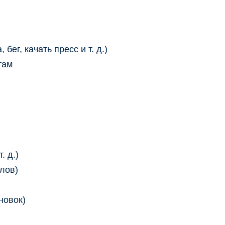
 бег, качать пресс и т. д.)
там
. д.)
лов)
новок)