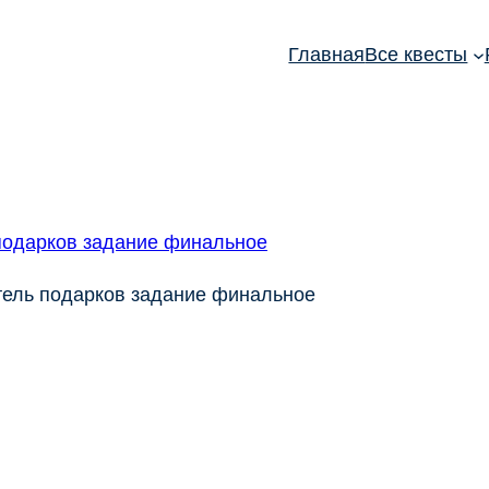
Главная
Все квесты
итель подарков задание финальное