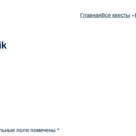
Главная
Все квесты
ik
льные поля помечены
*