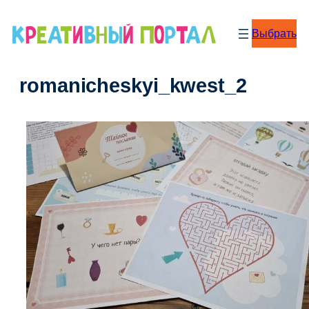
Перейти
к
Выбрать
содержимому
romanicheskyi_kwest_2