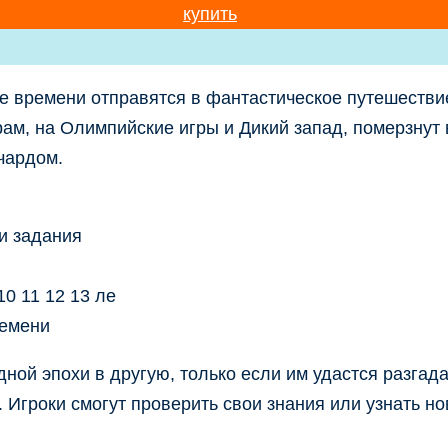
купить
не времени отправятся в фантастическое путешеств
орам, на Олимпийские игры и Дикий запад, померзнут
чардом.
дной эпохи в другую, только если им удастся разг
. Игроки смогут проверить свои знания или узнать н