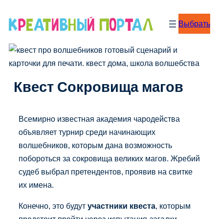
Перейти
к
Выбрать
содержимому
Квест Сокровища магов
Всемирно известная академия чародейства
объявляет турнир среди начинающих
волшебников, которым дана возможность
побороться за сокровища великих магов. Жребий
судеб выбрал претендентов, проявив на свитке
их имена.
Конечно, это будут
участники квеста
, которым
предстоит пройти через испытания-загадки,