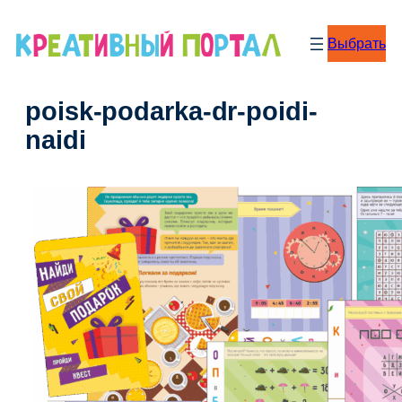
Перейти
к
Выбрать
содержимому
poisk-podarka-dr-poidi-
naidi