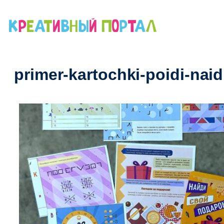
Перейти
к
содержимому
primer-kartochki-poidi-naid