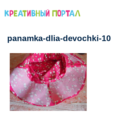
Перейти
к
содержимому
panamka-dlia-devochki-10