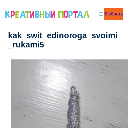
Перейти
к
Выбрать
содержимому
kak_swit_edinoroga_svoimi
_rukami5