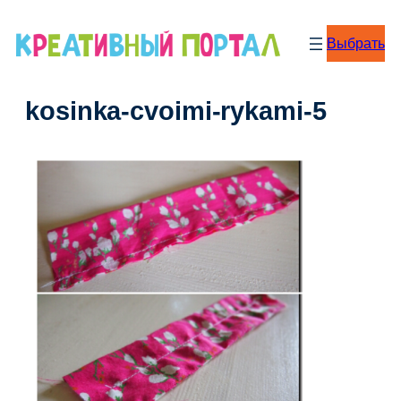
Перейти
к
Выбрать
содержимому
kosinka-cvoimi-rykami-5