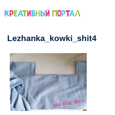
Перейти
к
содержимому
Lezhanka_kowki_shit4