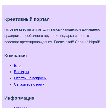
Пасху
поиск
яиц
Креативный портал
для
детей.
Готовые квесты и игры для запоминающегося домашнего
Готовый
праздника, необычного вручения подарка и просто
набор
веселого времяпровождения. Распечатай! Спрячь! Играй!
Компания
Блог
Все игры
Ответы на вопросы
Свяжитесь с нами
Информация