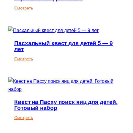
:
Смотреть
Охота
за
пасхальными
яйцами.
Пасхальный квест для детей 5 — 9
Карточки
лет
с
подсказками
:
Смотреть
Пасхальный
квест
для
детей
5
Квест на Пасху поиск яиц для детей.
—
Готовый набор
9
лет
:
Смотреть
Квест
на